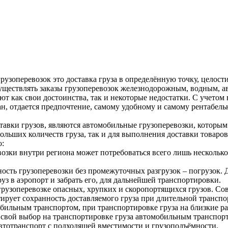
рузоперевозок это доставка груза в определённую точку, целост
осуществлять заказы грузоперевозок железнодорожным, водным, а
ют как свои достоинства, так и некоторые недостатки. С учетом
ран, отдается предпочтение, самому удобному и самому рентабел
авки грузов, являются автомобильные грузоперевозки, которым 
больших количеств груза, так и для выполнения доставки товаров 
о:
озки внутри региона может потребоваться всего лишь несколько 
ость грузоперевозки без промежуточных разгрузок – погрузок. 
уз в аэропорт и забрать его, для дальнейшей транспортировки.
рузоперевозке опасных, хрупких и скоропортящихся грузов. Со
ирует сохранность доставляемого груза при длительной транспо
ильным транспортом, при транспортировке груза на близкие рас
 свой выбор на транспортировке груза автомобильным транспорто
автотранспорт с подходящей вместимости и грузоподъёмности.