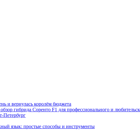
тень и вернулась королём бюджета
обзор гибрида Соренто F1 для профессионального и любительск
т-Петербург
жный язык: простые способы и инструменты