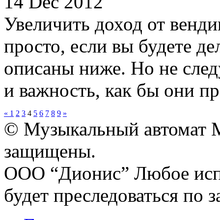
14 Dec 2012
Увеличить доход от венди
просто, если вы будете де
описаны ниже. Но не след
и важность, как бы они про
«
1
2
3
4
5
6
7
8
9
»
© Музыкальный автомат M
защищены.
ООО “Дионис”
Любое исп
будет преследоваться по з